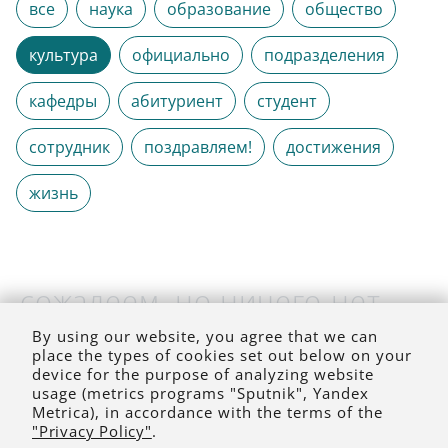
все
наука
образование
общество
культура
официально
подразделения
кафедры
абитуриент
студент
сотрудник
поздравляем!
достижения
жизнь
сожалеем, но ничего нет
(на выбранное время)
By using our website, you agree that we can
place the types of cookies set out below on your
device for the purpose of analyzing website
usage (metrics programs "Sputnik", Yandex
Metrica), in accordance with the terms of the
"Privacy Policy"
.