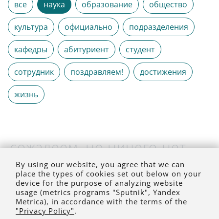
все
наука
образование
общество
культура
официально
подразделения
кафедры
абитуриент
студент
сотрудник
поздравляем!
достижения
жизнь
сожалеем, но ничего нет
(на выбранное время)
By using our website, you agree that we can
place the types of cookies set out below on your
device for the purpose of analyzing website
usage (metrics programs "Sputnik", Yandex
Metrica), in accordance with the terms of the
"Privacy Policy"
.