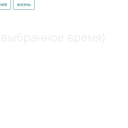
ния
жизнь
а выбранное время)