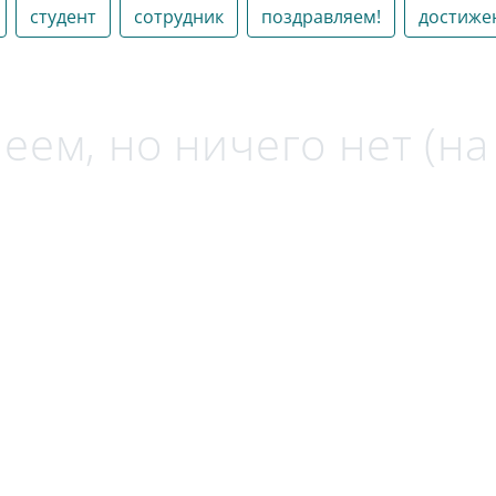
студент
сотрудник
поздравляем!
достиже
еем, но ничего нет (н