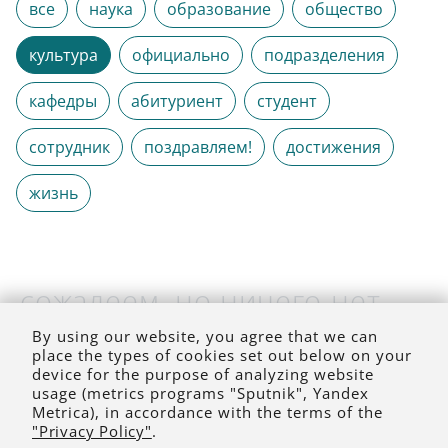
все
наука
образование
общество
культура
официально
подразделения
кафедры
абитуриент
студент
сотрудник
поздравляем!
достижения
жизнь
сожалеем, но ничего нет
(на выбранное время)
By using our website, you agree that we can
place the types of cookies set out below on your
device for the purpose of analyzing website
usage (metrics programs "Sputnik", Yandex
Metrica), in accordance with the terms of the
"Privacy Policy"
.