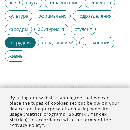
все
наука
образование
общество
культура
официально
подразделения
кафедры
абитуриент
студент
сотрудник
поздравляем!
достижения
жизнь
сожалеем, но ничего нет
(на выбранное время)
By using our website, you agree that we can
place the types of cookies set out below on your
device for the purpose of analyzing website
usage (metrics programs "Sputnik", Yandex
Metrica), in accordance with the terms of the
"Privacy Policy"
.