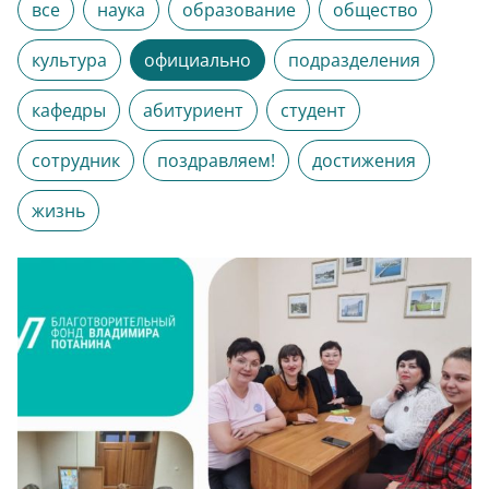
все
наука
образование
общество
культура
официально
подразделения
кафедры
абитуриент
студент
сотрудник
поздравляем!
достижения
жизнь