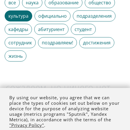
все
наука
образование
общество
культура
официально
подразделения
кафедры
абитуриент
студент
сотрудник
поздравляем!
достижения
жизнь
сожалеем, но ничего нет
(на выбранное время)
By using our website, you agree that we can
place the types of cookies set out below on your
device for the purpose of analyzing website
usage (metrics programs "Sputnik", Yandex
Metrica), in accordance with the terms of the
"Privacy Policy"
.