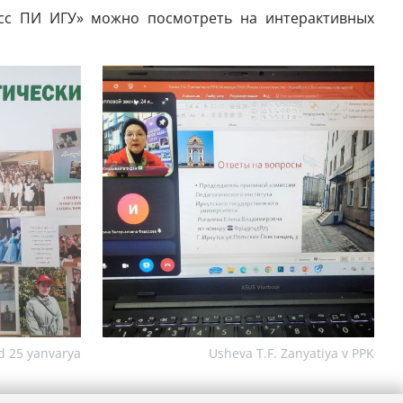
асс ПИ ИГУ» можно посмотреть на интерактивных
d 25 yanvarya
Usheva T.F. Zanyatiya v PPK