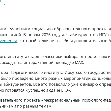
т
ики - участники социально-образовательного проекта 
сихологией. В новом 2026 году для абитуриентов ИГУ
evements/
, который включает в себя и дополнительные б
ого института старшеклассники выбирают профессию и 
оисходят на интерактивной площадке MAX.
тора Педагогического института Иркутского государств
е было проведено много разных мероприятий со школьн
сы абитуриентов. Все это позволило уже к январю опре
о готовятся к успешной сдаче ЕГЭ».
ательного проекта «Межрегиональный психолого-педа
ьниками по разным темам: