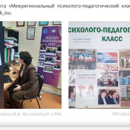
та «Межрегиональный психолого-педагогический кл
_isu.
zaeva M.A. Na zanyatiyah v PPK
PPK sten