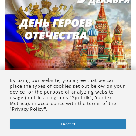
By using our website, you agree that we can
9 декабря
place the types of cookies set out below on your
device for the purpose of analyzing website
ГЕРОЯМ ОТЕЧЕСТВА ПОСВЯЩАЕТСЯ!
usage (metrics programs "Sputnik", Yandex
Metrica), in accordance with the terms of the
9 декабря
в России отмечается знаменательная дата –
"Privacy Policy"
.
День Героев Отечества
, в этот знаменательный
день
кафедра социально-экономических дисциплин
и
I ACCEPT
студенты педагогического института подготовили онлайн-
выставку
«Русские маяки»